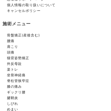
個人情報の取り扱いについて
キャンセルポリシー
施術メニュー
骨盤矯正(産後含む)
腰痛
肩こり
頭痛
猫背姿勢矯正
外反母趾
楽トレ
坐骨神経痛
脊柱管狭窄症
膝の痛み
ギックリ腰
腱鞘炎
しびれ
めまい