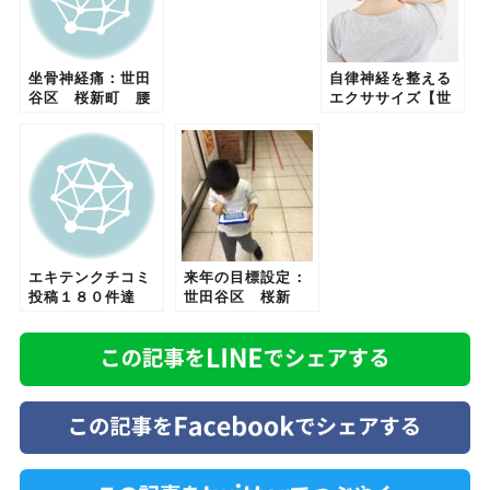
坐骨神経痛：世田
自律神経を整える
谷区 桜新町 腰
エクササイズ【世
痛 肩こり 骨盤
田谷区桜新町 弦
矯正 ぎっくり
巻はり・きゅう整
腰 頭痛 整体
骨院】
エキテンクチコミ
来年の目標設定：
投稿１８０件達
世田谷区 桜新
成：世田谷区 桜
町 腰痛 肩こ
新町 腰痛 肩こ
り 骨盤矯正 頭
り 骨盤矯正 整
痛 はり 外反母
体 ぎっくり腰
趾 ぎっくり腰
めまい 外反母趾