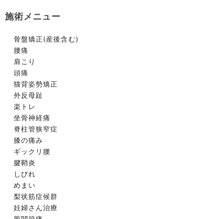
施術メニュー
骨盤矯正(産後含む)
腰痛
肩こり
頭痛
猫背姿勢矯正
外反母趾
楽トレ
坐骨神経痛
脊柱管狭窄症
膝の痛み
ギックリ腰
腱鞘炎
しびれ
めまい
梨状筋症候群
妊婦さん治療
股関節痛