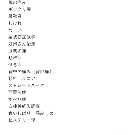
膝の痛み
ギックリ腰
腱鞘炎
しびれ
めまい
梨状筋症候群
妊婦さん治療
股関節痛
頚椎症
側弯症
背中の痛み（背部痛）
頸椎ヘルニア
ストレートネック
顎関節症
すべり症
自律神経失調症
食いしばり・噛みしめ
ヒステリー球