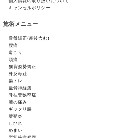
個人情報の取り扱いについて
キャンセルポリシー
施術メニュー
骨盤矯正(産後含む)
腰痛
肩こり
頭痛
猫背姿勢矯正
外反母趾
楽トレ
坐骨神経痛
脊柱管狭窄症
膝の痛み
ギックリ腰
腱鞘炎
しびれ
めまい
梨状筋症候群