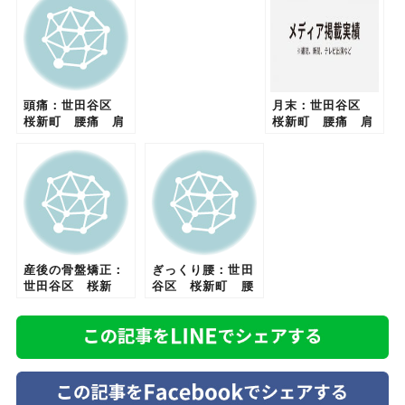
頭痛：世田谷区
月末：世田谷区
桜新町 腰痛 肩
桜新町 腰痛 肩
こり 骨盤矯正
こり 骨盤矯正
ぎっくり腰 めま
整体 頭痛 ダイ
い 妊婦
エット
産後の骨盤矯正：
ぎっくり腰：世田
世田谷区 桜新
谷区 桜新町 腰
町 腰痛 肩こ
痛 肩こり 整
り 頭痛 ぎっく
体 骨盤矯正 外
り腰 めまい ダ
反母趾 頭痛
イエット