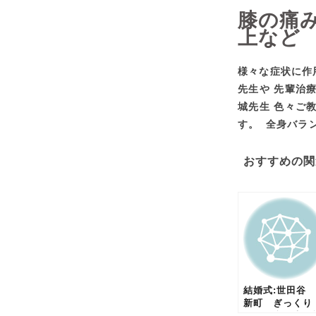
膝の痛
上など
様々な症状に作
先生や 先輩治
城先生 色々ご
す。
全身バラ
おすすめの関
結婚式:世田谷
新町 ぎっくり
腰 腰痛 坐骨