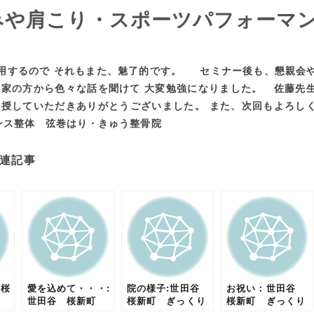
みや肩こり・スポーツパフォーマ
用するので それもまた、魅了的です。 セミナー後も、懇親会
療家の方から色々な話を聞けて 大変勉強になりました。 佐藤先
教授していただきありがとうございました。 また、次回もよろし
ンス整体 弦巻はり・きゅう整骨院
連記事
 桜
愛を込めて・・・:
院の様子:世田谷
お祝い：世田谷
世田谷 桜新町
桜新町 ぎっくり
桜新町 ぎっくり
神
整体 腰痛 ぎっ
腰 腰痛 坐骨神
腰 腰痛 坐骨神