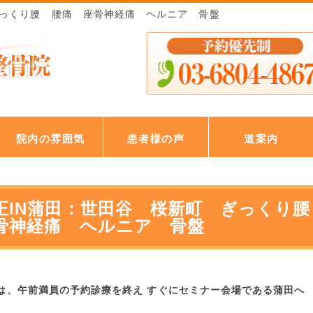
ぎっくり腰 腰痛 座骨神経痛 ヘルニア 骨盤
院内の雰囲気
患者様の声
道案内
正IN蒲田：世田谷 桜新町 ぎっくり腰
骨神経痛 ヘルニア 骨盤
は、午前満員の予約診療を終え すぐにセミナー会場である蒲田