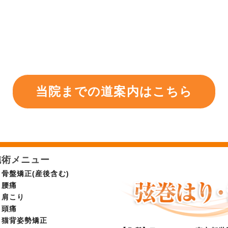
当院までの道案内はこちら
施術メニュー
骨盤矯正(産後含む)
腰痛
肩こり
頭痛
猫背姿勢矯正