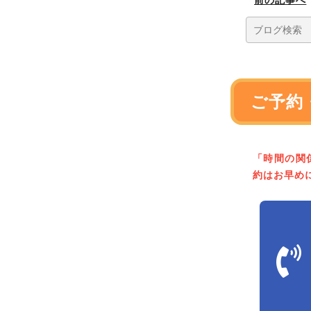
ご予約
「時間の関
約はお早め