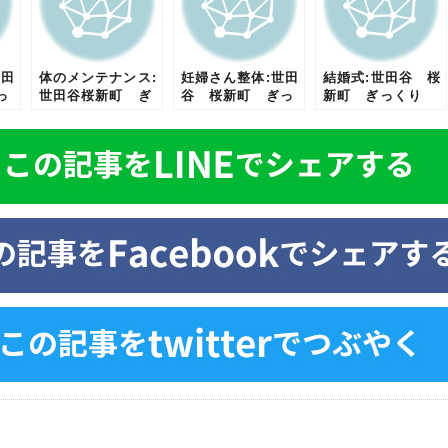
世田
体のメンテナンス:
妊婦さん整体:世田
結婚式:世田谷 桜
っ
世田谷桜新町 ぎ
谷 桜新町 ぎっ
新町 ぎっくり
坐
っくり腰 腰痛
くり腰 腰痛 坐
腰 腰痛 坐骨神
ニ
坐骨神経痛 ヘル
骨神経痛 ヘルニ
経痛 ヘルニア
ニア 骨盤
ア 骨盤矯正
骨盤矯正