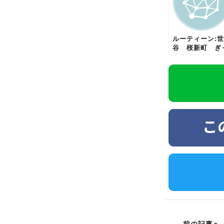
ルーティーン:
谷 桜新町 ぎ
くり腰 腰痛 
骨神経痛 ヘル
ア 骨盤矯正
前の記事へ