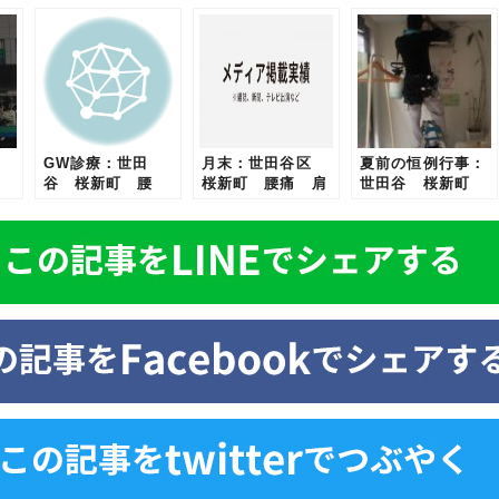
GW診療：世田
月末：世田谷区
夏前の恒例行事：
谷 桜新町 腰
桜新町 腰痛 肩
世田谷 桜新町
盤
痛 肩こり 骨盤
こり 骨盤矯正
腰痛 肩こり 骨
矯正 整体 ぎっ
整体 頭痛 ダイ
盤矯正 頭痛 整
エ
くり腰 頭痛 む
エット
体 ぎっくり腰
ち打ち