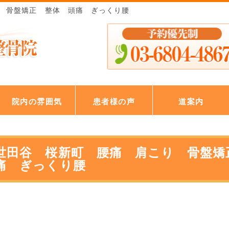
り 骨盤矯正 整体 頭痛 ぎっくり腰
院内の雰囲気
患者様の声
道案内
世田谷 桜新町 腰痛 肩こり 骨盤矯
痛 ぎっくり腰