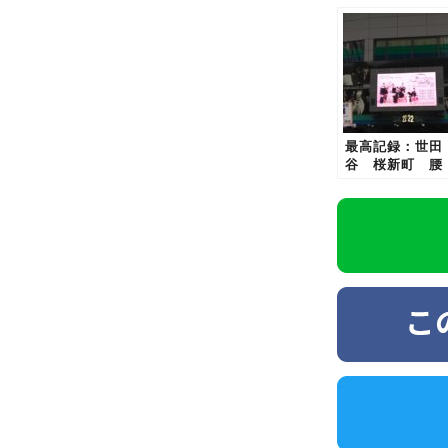
最高記録：世田
谷 桜新町 腰
痛 肩こり 骨
矯正 ぎっくり
腰 整体 ダイ
ット