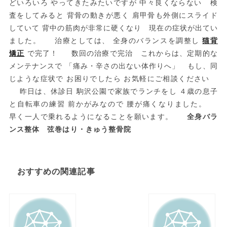
どいろいろ やってきたみたいですが 中々良くならない 検
査をしてみると 背骨の動きが悪く 肩甲骨も外側にスライド
していて 背中の筋肉が非常に硬くなり 現在の症状が出てい
ました。 治療としては、 全身のバランスを調整し
猫背
矯正
で完了！ 数回の治療で完治 これからは、定期的な
メンテナンスで 「痛み・辛さの出ない体作りへ」 もし、同
じような症状で お困りでしたら お気軽にご相談ください
昨日は、休診日 駒沢公園で家族でランチをし ４歳の息子
と自転車の練習 前かがみなので 腰が痛くなりました。
早く一人で乗れるようになることを願います。
全身バラ
ンス整体 弦巻はり・きゅう整骨院
おすすめの関連記事