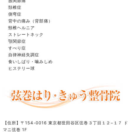
股関節痛
頚椎症
側弯症
背中の痛み（背部痛）
頸椎ヘルニア
ストレートネック
顎関節症
すべり症
自律神経失調症
食いしばり・噛みしめ
ヒステリー球
【住所】
〒154-0016 東京都世田谷区弦巻３丁目１２−１７ ド
マニ弦巻 1F