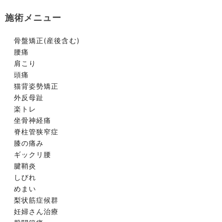
施術メニュー
骨盤矯正(産後含む)
腰痛
肩こり
頭痛
猫背姿勢矯正
外反母趾
楽トレ
坐骨神経痛
脊柱管狭窄症
膝の痛み
ギックリ腰
腱鞘炎
しびれ
めまい
梨状筋症候群
妊婦さん治療