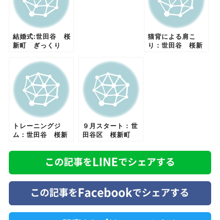
結婚式:世田谷 桜
猫背による肩こ
新町 ぎっくり
り：世田谷 桜新
腰 腰痛 坐骨神
町 整体 腰痛
経痛 ヘルニア
骨盤矯正 ヘルニ
骨盤矯正
ア 坐骨神経痛
むち打ち
トレーニングジ
９月スタート：世
ム：世田谷 桜新
田谷区 桜新町
町 腰痛 肩こ
腰痛 肩こり 骨
り 骨盤矯正 ぎ
盤矯正 整体 外
っくり腰 整体
反母趾 頭痛
頭痛